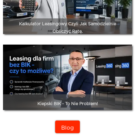
Leasing360.pl może pomóc nie przepłacić.
Czytaj dalej...
Kalkulator Leasingowy Czyli Jak Samodzielnie
Obliczyć Ratę.
Samodzielne obliczenie raty leasingowej wymaga znajomości 7
kluczowych parametrów: ceny netto, wpłaty własnej, okresu,
wykupu, typu napędu, formy leasingu oraz oprocentowania.
Ukryte koszty mogą podnieść całkowity koszt finansowania
nawet o 5 000–12 000 zł, a limity podatkowe 2026 (100 000
zł dla aut spalinowych, 150 000 zł dla hybryd PHEV, 225 000
zł dla elektryków) bezpośrednio wpływają na realną wysokość
kosztów uzyskania przychodu. Kalkulator leasingowy
Leasing360.pl uwzględnia typ napędu i pozwala od razu
zobaczyć wpływ limitów na ratę.
Kiepski BIK - To Nie Problem!
Czytaj dalej...
Zadłużenie w BIK, wpis do KRD, przeterminowane
zobowiązania – dla wielu przedsiębiorców to wyrok skazujący
Blog
na finansowanie firmowej floty. Tymczasem rynek leasingowy w