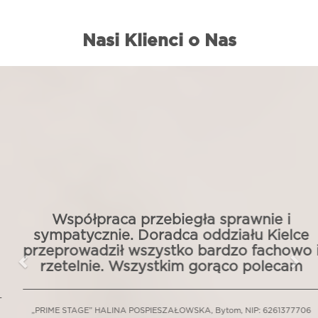
Polsce jest dziś wart blisko 120 mld zł i oferuje znacznie więcej
elastyczności, niż mogłoby się wydawać. Leasing dla firm bez
Nasi Klienci o Nas
BIK istnieje i jest w pełni legalny. W tym artykule pokazujemy,
jak go zdobyć i na jakich warunkach.
Previous
Nex
Czytaj dalej...
Współpraca przebiegła sprawnie i
sympatycznie. Doradca oddziału Kielce
przeprowadził wszystko bardzo fachowo i
rzetelnie. Wszystkim gorąco polecam
„PRIME STAGE” HALINA POSPIESZAŁOWSKA, Bytom, NIP: 6261377706