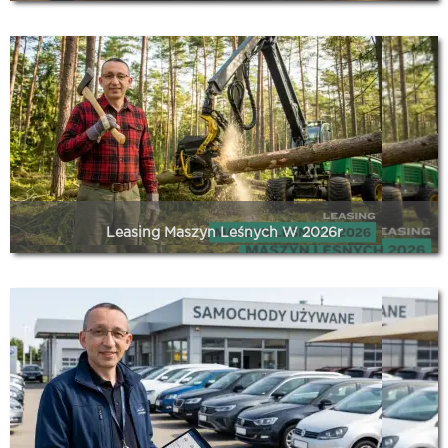
Leasing transportu ciężkiego w euro to dziś realnie tańsza
opcja niż w PLN – różnica w racie może sięgać nawet 50%.
Kluczowe czynniki to: niska stopa EBC (2,15% wobec 3,75% w
NBP), EURIBOR 1M (~2,37%) niemal trzykrotnie niższy od
WIBOR 1M (~5,85%) oraz kurs EUR/PLN utrzymujący się w
przedziale 4,15–4,35.
Czytaj dalej...
Leasing Maszyn Leśnych W 2026r
Praktyczny poradnik leasingu maszyn leśnych w 2026 roku.
Krok po kroku wyjaśnia, jak sfinansować nowy lub używany
harvester i forwarder, jakie maszyny można leasingować, czym
różni się leasing operacyjny od finansowego, jak
zminimalizować wkład własny, jakie warunki są realne na rynku,
jakie błędy popełniają najczęściej firmy leśne oraz jak wygląda
proces finansowania z pomocą wyspecjalizowanego pośrednika
leasingowego. Data publikacji: 2026-04-16. Tagi: leasing maszyn