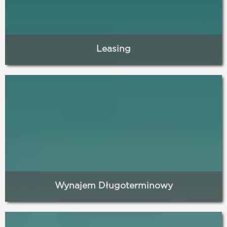
Leasing
Sprawdź ofertę dla biznesu i rozwijaj swoje
przedsiębiorstwo bez konieczności angażowania swoich
środków oraz zmniejszania zdolności kredytowej. Leasing to
znakomite narzędzie optymalizacji podatkowej.
Więcej
Wynajem Długoterminowy
Zmienia sposób postrzegania samochodu jako dobra do
użytkowania, a nie posiadania na własność, co umożliwia