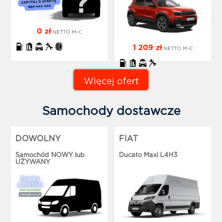
0 zł
NETTO M-C
1 209 zł
NETTO M-C
Więcej ofert
Samochody dostawcze
DOWOLNY
FIAT
Samochód NOWY lub
Ducato Maxi L4H3
UŻYWANY