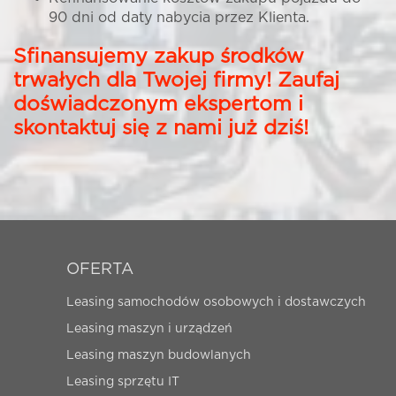
90 dni od daty nabycia przez Klienta.
Sfinansujemy zakup środków
trwałych dla Twojej firmy! Zaufaj
doświadczonym ekspertom i
skontaktuj się z nami już dziś!
OFERTA
Leasing samochodów osobowych i dostawczych
Leasing maszyn i urządzeń
Leasing maszyn budowlanych
Leasing sprzętu IT