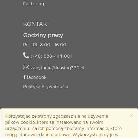
Faktoring
KONTAKT
Godziny pracy
Pn - Pt: 8:00 - 16:00
(+48) 888-444-001
zapytanie@leasing360.pl
facebook
Polityka Prywatności
>
×
Korzystając ze strony zgadzasz się na używanie
plików cookie, które są instalowane na Twoim
urządzeniu. Za ich pomocą zbieramy informacje, które
© Copyright „WRONA” Sławomir Wrona 2018. Informacje
mogą stanowić dane osobowe. Wykorzystujemy je w