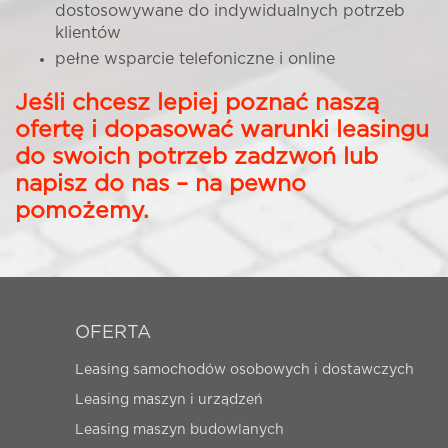
dostosowywane do indywidualnych potrzeb
klientów
pełne wsparcie telefoniczne i online
Jeśli chcesz lepiej poznać naszą
ofertę i dopasować warunki leasingu
do swoich potrzeb zadzwoń lub
napisz do nas – na pewno
pomożemy.
OFERTA
Leasing samochodów osobowych i dostawczych
Leasing maszyn i urządzeń
Leasing maszyn budowlanych