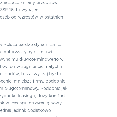
 znaczące zmiany przepisów
SSF 16, to wynajem
posób od wzrostów w ostatnich
w Polsce bardzo dynamicznie,
zy motoryzacyjnym
- mówi
 wynajmu długoterminowego w
 Tkwi on w segmencie małych i
amochodów, to zazwyczaj był to
ecnie, mniejsze firmy, podobnie
jem długoterminowy. Podobnie jak
zypadku leasingu, duży komfort i
ak w leasingu otrzymują nowy
ględnia jednak dodatkowo