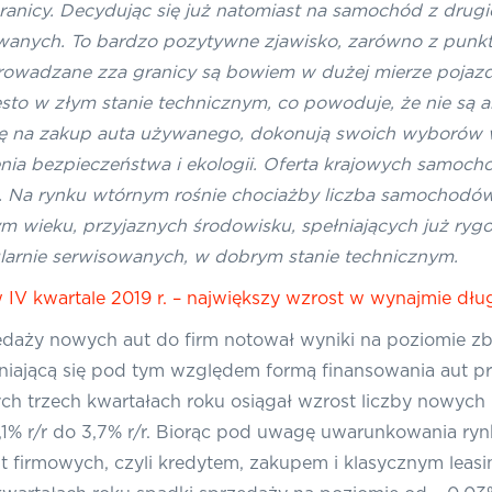
icy. Decydując się już natomiast na samochód z drugiej r
ywanych. To bardzo pozytywne zjawisko, zarówno z punk
prowadzane zza granicy są bowiem w dużej mierze pojazd
o w złym stanie technicznym, co powoduje, że nie są an
się na zakup auta używanego, dokonują swoich wyborów 
nia bezpieczeństwa i ekologii. Oferta krajowych samoc
. Na rynku wtórnym rośnie chociażby liczba samochodó
wieku, przyjaznych środowisku, spełniających już rygor
ularnie serwisowanych, w dobrym stanie technicznym.
w IV kwartale 2019 r. – największy wzrost w wynajmie d
edaży nowych aut do firm notował wyniki na poziomie zbl
iającą się pod tym względem formą finansowania aut pr
ych trzech kwartałach roku osiągał wzrost liczby now
,1% r/r do 3,7% r/r. Biorąc pod uwagę uwarunkowania ry
t firmowych, czyli kredytem, zakupem i klasycznym leas