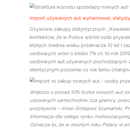
Import używanych aut wyhamował, statysty
Ożywione zakupy statystycznych „Kowalski
kontekście, że w Polsce wśród osób prywat
których średnia wieku przekracza 10 lat i
osobowych urósł o blisko 7% r/r, to rok 2
osobowych aut używanych pochodzących z i
identycznym poziomie co rok temu (marginal
Większa o ponad 10% liczba nowych aut o
używanych samochodów zza granicy, powodo
pozytywnie – mówi Grzegorz Szymański, Pr
informacja dla całego rynku motoryzacyjneg
Oznacza to, że w zeszłym roku Polacy w pr