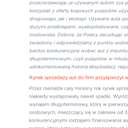
przeciwstawiając je używanym autom zza gran
korzystali z oferty krajowych pojazdów uż
drogowego, jak i ekologii. Używane auta s
dużymi przebiegami, wyeksploatowane, częst
środowiska. Dobrze, że Polacy decydując 
świadomy i odpowiedzialny z punktu widze
bardzo konkurencyjna wobec aut z importu
długoterminowym, czyli pojazdów w młodym 
udokumentowaną historią eksploatacji, reg
Rynek sprzedaży aut do firm przyśpieszył 
Przez niemalże cały miniony rok rynek sprz
niekiedy występowały nawet spadki. Wyróżn
wynajem długoterminowy, który w pierwsz
osobowych, mieszczący się w zakresie od 3
konkurencyjnymi rodzajami finansowania au