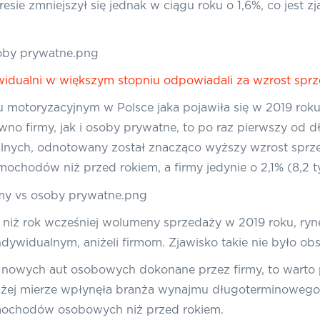
resie zmniejszył się jednak w ciągu roku o 1,6%, co jest
ndywidualni w większym stopniu odpowiadali za wzrost sp
u motoryzacyjnym w Polsce jaka pojawiła się w 2019 roku
o firmy, jak i osoby prywatne, to po raz pierwszy od 
dualnych, odnotowany został znacząco wyższy wzrost sprz
mochodów niż przed rokiem, a firmy jedynie o 2,1% (8,2 ty
ze niż rok wcześniej wolumeny sprzedaży w 2019 roku, ry
ywidualnym, aniżeli firmom. Zjawisko takie nie było ob
py nowych aut osobowych dokonane przez firmy, to warto 
dużej mierze wpłynęła branża wynajmu długoterminoweg
amochodów osobowych niż przed rokiem.