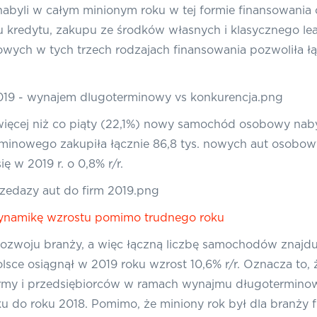
abyli w całym minionym roku w tej formie finansowania o
 kredytu, zakupu ze środków własnych i klasycznego le
h w tych trzech rodzajach finansowania pozwoliła łącz
ięcej niż co piąty (22,1%) nowy samochód osobowy naby
inowego zakupiła łącznie 86,8 tys. nowych aut osobowych
 w 2019 r. o 0,8% r/r.
ynamikę wzrostu pomimo trudnego roku
ozwoju branży, a więc łączną liczbę samochodów znajduj
sce osiągnął w 2019 roku wzrost 10,6% r/r. Oznacza to,
rmy i przedsiębiorców w ramach wynajmu długoterminow
u do roku 2018. Pomimo, że miniony rok był dla branży f