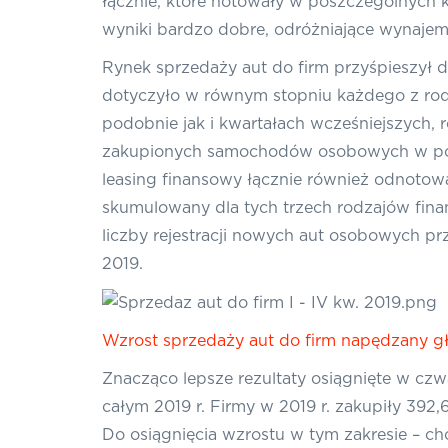
łącznie, które notowały w poszczególnych k
wyniki bardzo dobre, odróżniające wynajem
Rynek sprzedaży aut do firm przyśpieszył d
dotyczyło w równym stopniu każdego z ro
podobnie jak i kwartałach wcześniejszych, 
zakupionych samochodów osobowych w poró
leasing finansowy łącznie również odnotowa
skumulowany dla tych trzech rodzajów fin
liczby rejestracji nowych aut osobowych 
2019.
Wzrost sprzedaży aut do firm napędzany
Znacząco lepsze rezultaty osiągnięte w cz
całym 2019 r. Firmy w 2019 r. zakupiły 392
Do osiągnięcia wzrostu w tym zakresie – ch