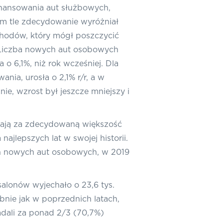
nansowania aut służbowych,
m tle zdecydowanie wyróżniał
hodów, który mógł poszczycić
 Liczba nowych aut osobowych
 6,1%, niż rok wcześniej. Dla
nia, urosła o 2,1% r/r, a w
e, wzrost był jeszcze mniejszy i
dają za zdecydowaną większość
jlepszych lat w swojej historii.
mln nowych aut osobowych, w 2019
alonów wyjechało o 23,6 tys.
nie jak w poprzednich latach,
iadali za ponad 2/3 (70,7%)