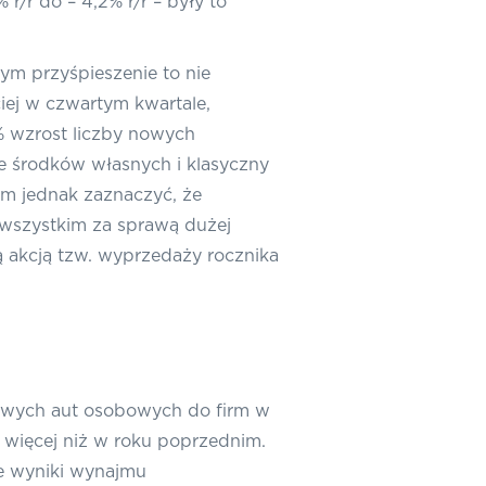
/r do – 4,2% r/r – były to
ym przyśpieszenie to nie
ej w czwartym kwartale,
1% wzrost liczby nowych
 środków własnych i klasyczny
ym jednak zaznaczyć, że
wszystkim za sprawą dużej
 akcją tzw. wyprzedaży rocznika
nowych aut osobowych do firm w
 więcej niż w roku poprzednim.
re wyniki wynajmu