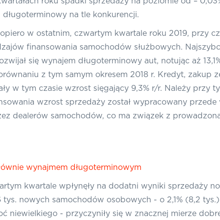
wartałach roku spadki sprzedaży na poziomie od – 0,03% r
 długoterminowy na tle konkurencji.
opiero w ostatnim, czwartym kwartale roku 2019, przy cz
dzajów finansowania samochodów służbowych. Najszybci
rozwijał się wynajem długoterminowy aut, notując aż 13,
wnaniu z tym samym okresem 2018 r. Kredyt, zakup ze
ły w tym czasie wzrost sięgający 9,3% r/r. Należy przy t
ansowania wzrost sprzedaży został wypracowany przede 
przez dealerów samochodów, co ma związek z prowadzoną
 głównie wynajmem długoterminowym
wartym kwartale wpłynęły na dodatni wyniki sprzedaży 
,6 tys. nowych samochodów osobowych - o 2,1% (8,2 tys.)
oć niewielkiego - przyczyniły się w znacznej mierze dob