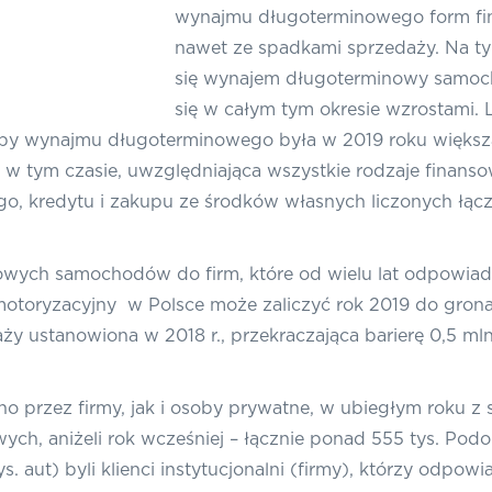
wynajmu długoterminowego form fi
nawet ze spadkami sprzedaży. Na ty
się wynajem długoterminowy samoc
się w całym tym okresie wzrostami.
by wynajmu długoterminowego była w 2019 roku większa o
w tym czasie, uwzględniająca wszystkie rodzaje finansowa
, kredytu i zakupu ze środków własnych liczonych łączni
owych samochodów do firm, które od wielu lat odpowia
toryzacyjny w Polsce może zaliczyć rok 2019 do grona na
ży ustanowiona w 2018 r., przekraczająca barierę 0,5 
przez firmy, jak i osoby prywatne, w ubiegłym roku z s
, aniżeli rok wcześniej – łącznie ponad 555 tys. Podob
. aut) byli klienci instytucjonalni (firmy), którzy odpow