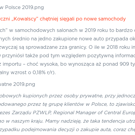
czni „Kowalscy” chętniej sięgali po nowe samochody
ch” w samochodowych salonach w 2019 roku to bardzo d
nych średnio na jedno zakupione nowe auto przypada ok
 zazwyczaj są sprowadzane zza granicy. O ile w 2018 ro
019 przyniósł także pod tym względem pozytywną informac
mportu – choć wysoka, bo wynosząca aż ponad 909 tys.
ny wzrost o 0,18% r/r).
sobowych kupionych przez osoby prywatne, przy jedno
wanego przez tę grupę klientów w Polsce, to zjawisko,
ezes Zarządu PZWLP, Regional Manager of Central Europ
o w naszym kraju. Mamy nadzieję, że taka tendencja utrz
zypadku podejmowania decyzji o zakupie auta, coraz chę