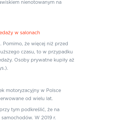
 zjawiskiem nienotowanym na
rzedaży w salonach
. Pomimo, że więcej niż przed
dłuższego czasu, to w przypadku
edaży. Osoby prywatne kupiły aż
s.).
nek motoryzacyjny w Polsce
serwowane od wielu lat.
przy tym podkreślić, że na
o samochodów. W 2019 r.