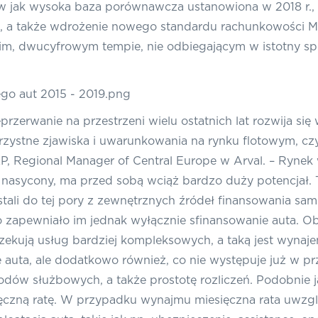
ów jak wysoka baza porównawcza ustanowiona w 2018 r.,
, a także wdrożenie nowego standardu rachunkowości M
kim, dwucyfrowym tempie, nie odbiegającym w istotny s
rwanie na przestrzeni wielu ostatnich lat rozwija się 
orzystne zjawiska i uwarunkowania na rynku flotowym, c
 Regional Manager of Central Europe w Arval. –
Rynek
 nasycony, ma przed sobą wciąż bardzo duży potencjał.
ystali do tej pory z zewnętrznych źródeł finansowania s
o zapewniało im jednak wyłącznie sfinansowanie auta. Ob
 oczekują usług bardziej kompleksowych, a taką jest wyna
 auta, ale dodatkowo również, co nie występuje już w pr
ów służbowych, a także prostotę rozliczeń. Podobnie j
sięczną ratę. W przypadku wynajmu miesięczna rata uwz