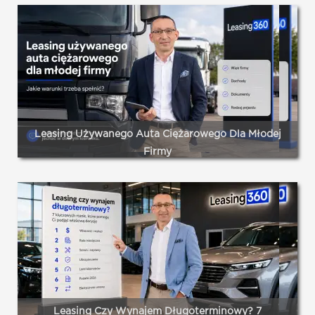
Leasing samochodu to dla wielu przedsiębiorców z
Ukrainy najwygodniejsza forma finansowania pojazdu –
pozwala zachować płynność finansową, odliczyć VAT i
korzystać z auta bez angażowania całego kapitału.
Czytaj dalej...
Leasing Używanego Auta Ciężarowego Dla Młodej
Firmy
Tak, to możliwe – ale warunki będą ostrzejsze niż dla
przedsiębiorcy z kilkuletnią historią. Leasingodawcy
postrzegają firmę bez udokumentowanego stażu jako
podwyższone ryzyko.
Czytaj dalej...
Leasing Czy Wynajem Długoterminowy? 7