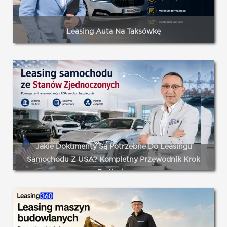
Leasing Auta Na Taksówkę
Leasing auta na taksówkę – poznaj wymagania, koszty,
limity podatkowe 2026, rodzaje leasingu i najważniejsze
pułapki, aby bezpiecznie wybrać finansowanie taxi. Data
utworzenia artykułu: 2026-07-19.
Czytaj dalej...
Jakie Dokumenty Są Potrzebne Do Leasingu
Samochodu Z USA? Kompletny Przewodnik Krok
Po Kroku
Sprowadzenie samochodu z USA i sfinansowanie go
leasingiem to proces, który kusi atrakcyjnymi cenami i
szerokim wyborem modeli niedostępnych na europejskim
rynku. Jednocześnie jest to ścieżka wymagająca – stawia