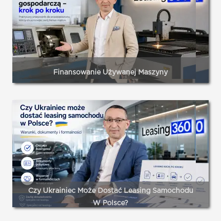
pojazdu służbowego. Leasing od lat pozostaje dominującą
formą finansowania inwestycji firm w Polsce.
Czytaj dalej...
Finansowanie Używanej Maszyny
Leasing operacyjny – to najpopularniejsza forma
finansowania używanych i nowych maszyn w Polsce.
Czytaj dalej...
Czy Ukrainiec Może Dostać Leasing Samochodu
W Polsce?