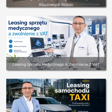
Kluczowych Różnic
Wybór między leasingiem a wynajmem długoterminowym
sprowadza się do priorytetów: własność i elastyczność
(leasing) versus przewidywalność i wygoda (wynajem).
Czytaj dalej...
Leasing Sprzętu Medycznego A Zwolnienie Z VAT
Decyzja o wyborze formy leasingu sprzętu medycznego to
dla właściciela placówki medycznej jedno z ważniejszych
rozstrzygnięć finansowych. Nie chodzi tylko o wysokość
miesięcznej raty, ale przede wszystkim o to, jak dana
konstrukcja prawna współgra ze statusem VAT placówki.
Czytaj dalej...