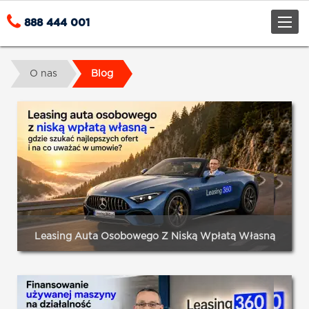
Toggle
888 444 001
naviga
O nas
Blog
Leasing Auta Osobowego Z Niską Wpłatą Własną
Wybór finansowania samochodu osobowego to jedna z
kluczowych decyzji biznesowych, przed którą staje każdy
przedsiębiorca planujący rozbudowę floty lub wymianę